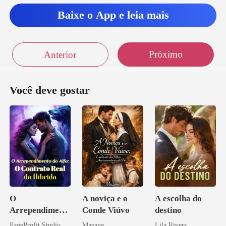
Baixe o App e leia mais
Próximo
Anterior
Você deve gostar
O
A noviça e o
A escolha do
Arrependiment
Conde Viúvo
destino
o do Alfa: O
PageProfit Studio
Mazane
Lila Rivers