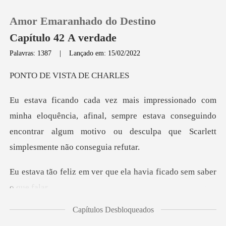
Amor Emaranhado do Destino
Capítulo 42 A verdade
Palavras: 1387
|
Lançado em: 15/02/2022
0
VISTA D
Loja
ncia, afinal, sempre estava conseguindo
encontrar algum motivo
Histórico
Sair
ver que ela havia ficad
Baixar App
Capítulos Desbloqueados
ar nisso como sendo