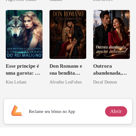
Contrato Real
da Híbrida
Esse príncipe é
Don Romano e
Outrora
uma garota: A
sua bendita
abandonada,
companheira
ruína
agora intocável
Kiss Leilani
Afrodite LesFolies
Decaf Demon
escrava do rei
maligno
Abrir
Reclame seu bônus no App