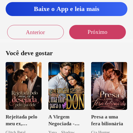
Charles
Baixe o App e leia mais
Próximo
Anterior
Você deve gostar
Rejeitada pelo
A Virgem
Presa a uma
meu ex,
Negociada -
fera bilionária
desejada pelo
Uma flor para o
Glitch Petal
Yana _ Shadow
Gia Hunter