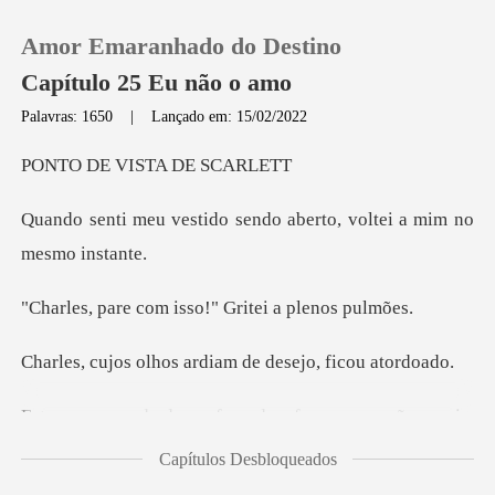
Amor Emaranhado do Destino
Capítulo 25 Eu não o amo
Palavras: 1650
|
Lançado em: 15/02/2022
0
VISTA D
o sendo aberto, voltei
Loja
Histórico
m isso!" Gritei a
Sair
os ardiam de desej
zer o que não queria,
Baixar App
então rapidam
Capítulos Desbloqueados