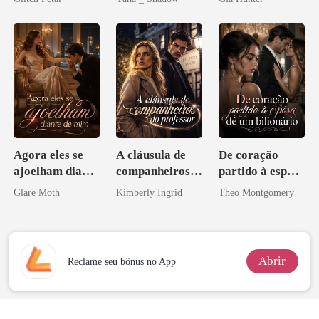
pai dele
Don
Agora eles se
A cláusula de
De coração
ajoelham diante
companheiros
partido à esposa
de mim
do professor
de um bilionário
Glare Moth
Kimberly Ingrid
Theo Montgomery
Abrir
Reclame seu bônus no App