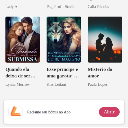
apagar
Agora Intocável
Lady Ann
PageProfit Studio
Calla Rhodes
Quando ela
Esse príncipe é
Mistério do
deixa de ser
uma garota: A
amor
submissa
companheira
Lynna Morrow
Kiss Leilani
Paula Lopes
escrava do rei
maligno
Abrir
Reclame seu bônus no App