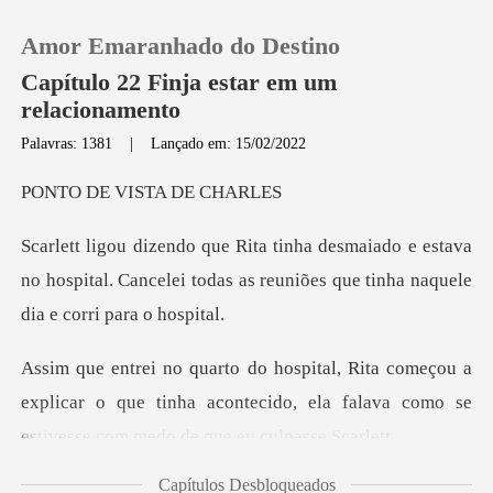
Amor Emaranhado do Destino
Capítulo 22 Finja estar em um
relacionamento
Palavras: 1381
|
Lançado em: 15/02/2022
0
VISTA D
Loja
e estava
no hospital. Cancelei todas as reuniões
Histórico
Sair
u a
explicar o que tinha acontecido, ela falava com
Baixar App
Capítulos Desbloqueados
les,