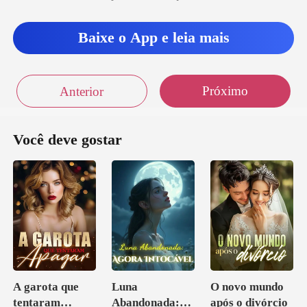
Baixe o App e leia mais
Próximo
Anterior
Você deve gostar
A garota que
Luna
O novo mundo
tentaram
Abandonada:
após o divórcio