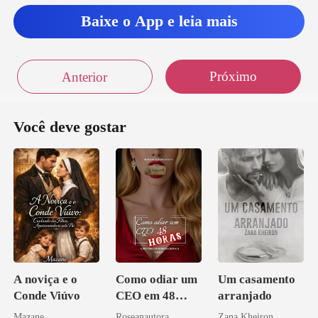
era u
Baixe o App e leia mais
Próximo
Anterior
Você deve gostar
A noviça e o
Como odiar um
Um casamento
Conde Viúvo
CEO em 48
arranjado
horas
Mazane
Roseanautora
Zana Kheiron