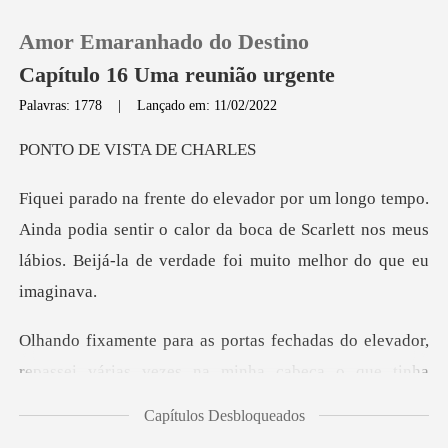
Amor Emaranhado do Destino
Capítulo 16 Uma reunião urgente
Palavras: 1778
|
Lançado em: 11/02/2022
0
VISTA D
Loja
da podia sentir o calor da boca de Scarlett nos meus
lábios
Histórico
Sair
as do elevador,
repassei várias vezes n
Baixar App
Capítulos Desbloqueados