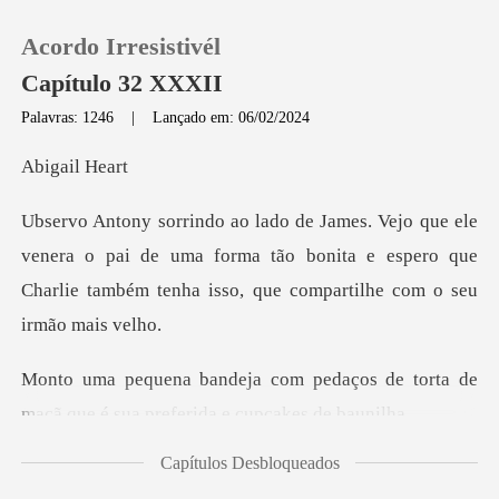
Acordo Irresistivél
Capítulo 32 XXXII
Palavras: 1246
|
Lançado em: 06/02/2024
0
ail
Loja
era o pai de uma forma tão bonita e espero que
Charlie tam
Histórico
Sair
daços de torta de
maçã que é sua
Baixar App
Capítulos Desbloqueados
áximo conquistá-lo