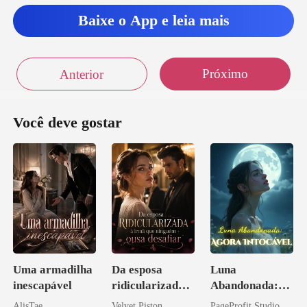
Baixe o App e leia mais
Próximo
Anterior
Você deve gostar
Uma armadilha
Da esposa
Luna
inescapável
ridicularizada à
Abandonada:
irmã que
Agora Intocável
AlisTae
Velvet Piston
PageProfit Studio