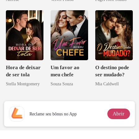
ninguém ousa
desafiar
Hora de deixar
Um favor ao
O destino pode
de ser tola
meu chefe
ser mudado?
Stella Montgomery
Souza Souza
Mia Caldwell
Abrir
Reclame seu bônus no App