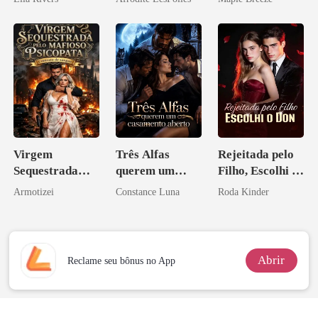
homem melhor
Virgem
Três Alfas
Rejeitada pelo
Sequestrada
querem um
Filho, Escolhi o
pelo Mafioso
casamento
Don
Armotizei
Constance Luna
Roda Kinder
Psicopata :
aberto
CONTRATO
DE SANGUE
Abrir
Reclame seu bônus no App