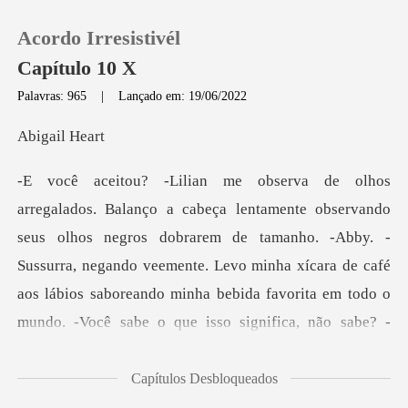
Acordo Irresistivél
Capítulo 10 X
Palavras: 965
|
Lançado em: 19/06/2022
0
ail
Loja
ros dobrarem de tamanho. -Abby. -
Histórico
Sussurra, negando veemente. Levo minha xícara de café
Sair
aos lábios saboreando mi
Baixar App
Capítulos Desbloqueados