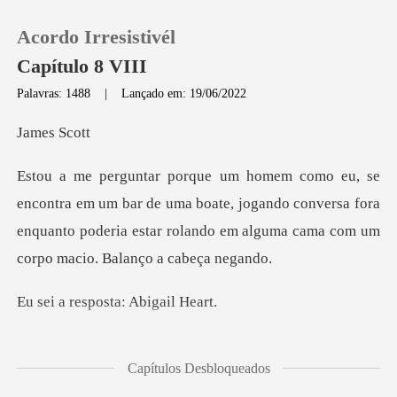
Acordo Irresistivél
Capítulo 8 VIII
Palavras: 1488
|
Lançado em: 19/06/2022
0
s Sc
Loja
ar de uma boate, jogando conversa fora
enquanto poderia estar rol
Histórico
Sair
sposta: Abi
Baixar App
o ser ela. Só de pensar
Capítulos Desbloqueados
o quão de