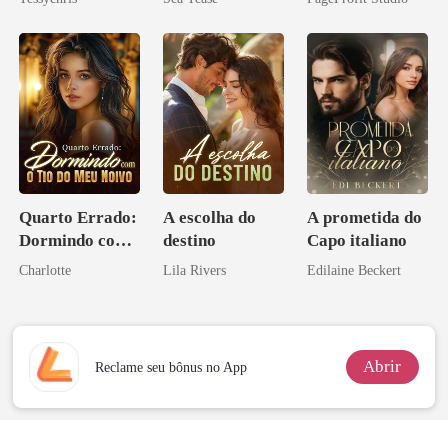
Ex
Quarto Errado:
A escolha do
A prometida do
Dormindo com
destino
Capo italiano
o Tio do Meu
Charlotte
Lila Rivers
Edilaine Beckert
Noivo
Abrir
Reclame seu bônus no App