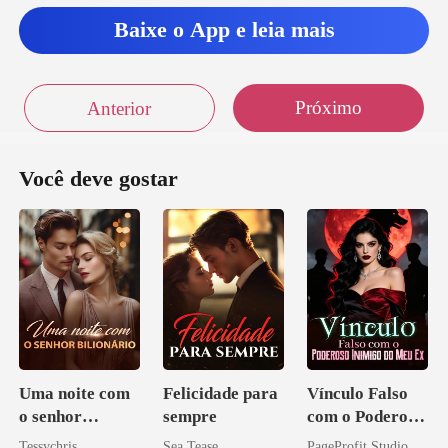
Baixe o App e leia mais
Próximo
Anterior
Você deve gostar
Uma noite com
Felicidade para
Vínculo Falso
o senhor
sempre
com o Poderoso
Bilionário
Inimigo do Meu
Tessychris
Sea Tease
PageProfit Studio