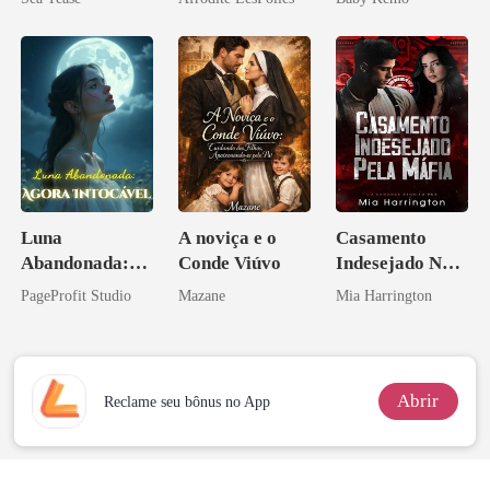
Licantropo
Luna
A noviça e o
Casamento
Abandonada:
Conde Viúvo
Indesejado Na
Agora Intocável
Máfia
PageProfit Studio
Mazane
Mia Harrington
Abrir
Reclame seu bônus no App