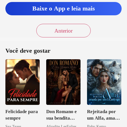
Baixe o App e leia mais
Anterior
Você deve gostar
Felicidade para
Don Romano e
Rejeitada por
sempre
sua bendita
um Alfa, amada
ruína
por um
Sea Tease
Afrodite LesFolies
Baby Kemo