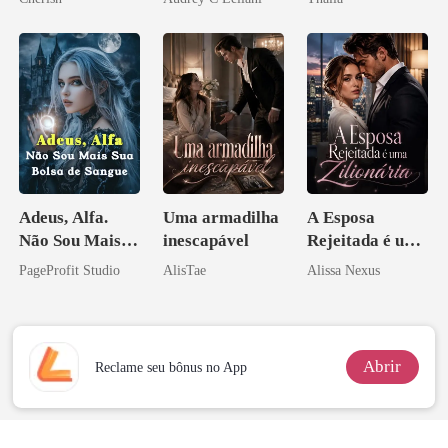
Adeus, Alfa.
Uma armadilha
A Esposa
Não Sou Mais
inescapável
Rejeitada é uma
Sua Bolsa de
Zilionária
PageProfit Studio
AlisTae
Alissa Nexus
Sangue
Abrir
Reclame seu bônus no App