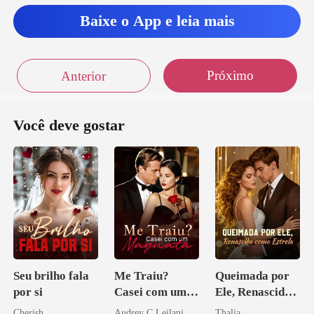
Baixe o App e leia mais
Próximo
Anterior
Você deve gostar
Seu brilho fala
Me Traiu?
Queimada por
por si
Casei com um
Ele, Renascida
Magnata
como Estrela
Cherish
Audrey C Leilani
Thalia