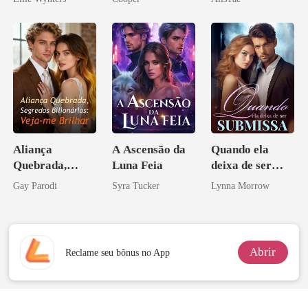
namorado?!
Aliança
A Ascensão da
Quando ela
Quebrada,
Luna Feia
deixa de ser
Segredos
submissa
Gay Parodi
Syra Tucker
Lynna Morrow
Bilionários:
Veja-me Brilhar
Abrir
Reclame seu bônus no App