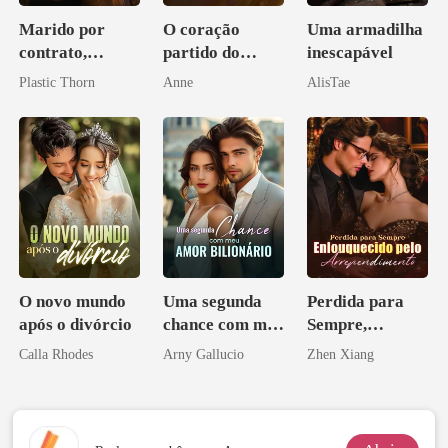
Marido por
O coração
Uma armadilha
contrato,
partido do
inescapável
amante de
bilionário
Plastic Thorn
Anne
AlisTae
coração
O novo mundo
Uma segunda
Perdida para
após o divórcio
chance com meu
Sempre,
amor bilionário
Enlouquecido
Calla Rhodes
Arny Gallucio
Zhen Xiang
pelo
Arrependiment
o