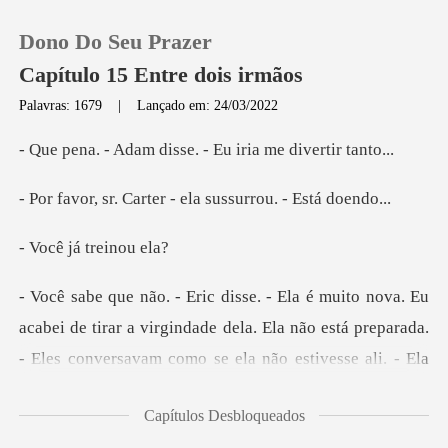
Dono Do Seu Prazer
Capítulo 15 Entre dois irmãos
Palavras: 1679
|
Lançado em: 24/03/2022
0
disse. - Eu iria me
rter - ela sussurro
Loja
já trei
Histórico
Sair
ar a virgindade dela. Ela não está preparada.
- Eles conversavam como s
Baixar App
Capítulos Desbloqueados