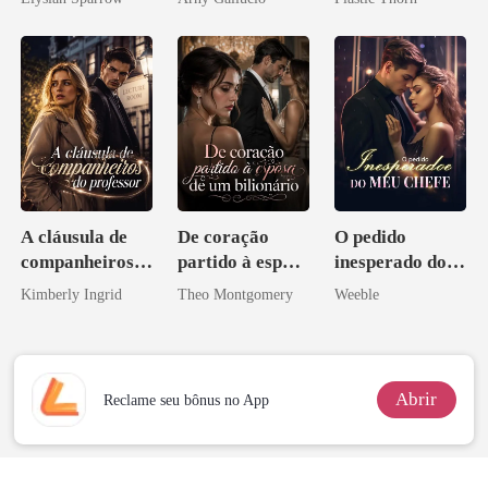
coração
A cláusula de
De coração
O pedido
companheiros
partido à esposa
inesperado do
do professor
de um bilionário
meu chefe
Kimberly Ingrid
Theo Montgomery
Weeble
Abrir
Reclame seu bônus no App