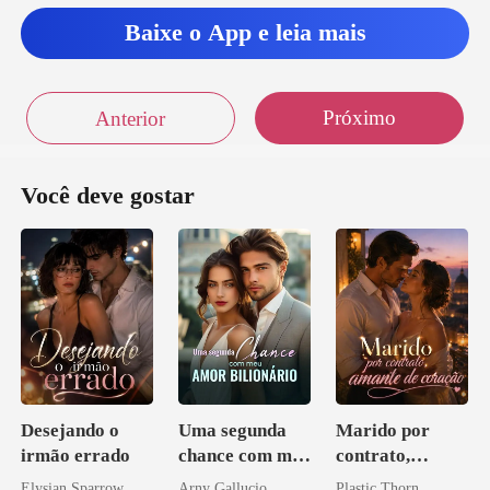
Baixe o App e leia mais
Próximo
Anterior
Você deve gostar
Desejando o
Uma segunda
Marido por
irmão errado
chance com meu
contrato,
amor bilionário
amante de
Elysian Sparrow
Arny Gallucio
Plastic Thorn