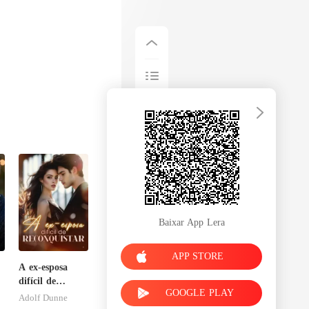
Baixar App Lera
APP STORE
A ex-esposa
difícil de
GOOGLE PLAY
reconquistar
Adolf Dunne