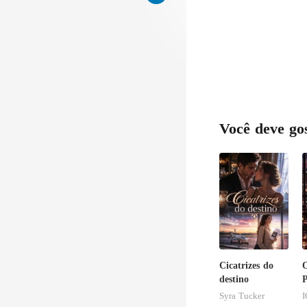
Você deve go
Cicatrizes do
destino
P
I
Syra Tucker