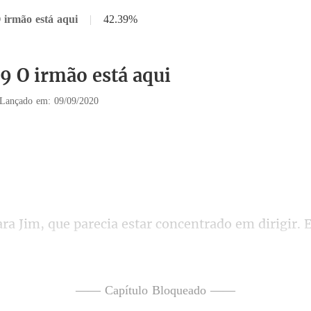
 irmão está aqui
|
42.39%
39 O irmão está aqui
Lançado em: 09/09/2020
r. 
hor do que Carl. Ele ficou com
—— Capítulo Bloqueado ——