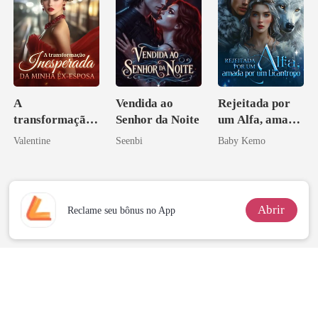
A
Vendida ao
Rejeitada por
transformação
Senhor da Noite
um Alfa, amada
inesperada da
por um
Valentine
Seenbi
Baby Kemo
minha ex-
Licantropo
esposa
Abrir
Reclame seu bônus no App