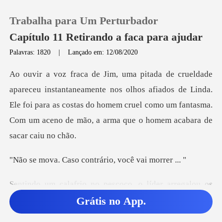
Trabalha para Um Perturbador
Capítulo 11 Retirando a faca para ajudar
Palavras: 1820
|
Lançado em: 12/08/2020
0
nos olhos afiados de Linda.
Loja
Ele foi para as costas do homem cruel como um fan
Histórico
Sair
o contrário, você
o no pescoço, o líd
Baixar App
Grátis no App.