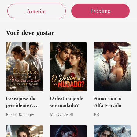
Próximo
Anterior
Você deve gostar
Ex-esposa do
O destino pode
Amor com o
presidente?
ser mudado?
Alfa Errado
Preciosa
Rusted Rainbow
Mia Caldwell
PR
princesa de uma
família
mafiosa!