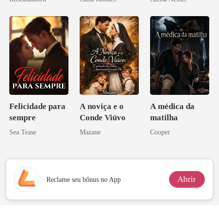
CEO, por favor
Felicidade para
A noviça e o
A médica da
sempre
Conde Viúvo
matilha
Sea Tease
Mazane
Cooper
Abrir
Reclame seu bônus no App