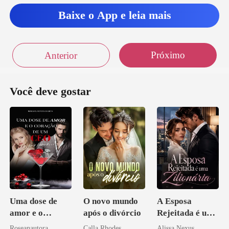
Baixe o App e leia mais
Próximo
Anterior
Você deve gostar
Uma dose de
O novo mundo
A Esposa
amor e o
após o divórcio
Rejeitada é uma
coração de um
Zilionária
Roseanautora
Calla Rhodes
Alissa Nexus