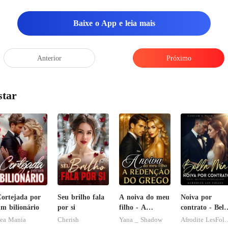
Baixe o App e leia mais
Anterior
Próximo
star
ortejada por
Seu brilho fala
A noiva do meu
Noiva por
m bilionário
por si
filho - A
contrato - Bell
Redenção do
Mia
ea Mania
Cherish
Yana _ Shadow
Afrodite L
grego