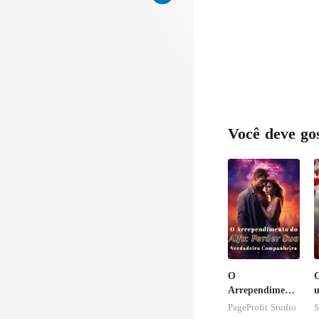
Você deve go
O
C
Arrependimento
u
do Alfa: Perder
PageProfit Studio
S
Sua Verdadeira