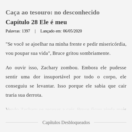
Caça ao tesouro: no desconhecido
Capítulo 28 Ele é meu
Palavras: 1397
|
Lançado em: 06/05/2020
0
e pedir misericórdia,
vou poupar su
Loja
ma dor insuportável por todo o corpo, ele
Histórico
conseguiu se lev
Sair
usar a cair, Bruce f
Baixar App
Capítulos Desbloqueados