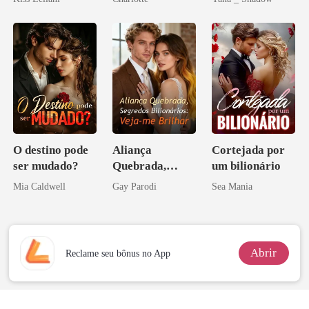
escrava do rei
Noivo
Don
maligno
O destino pode
Aliança
Cortejada por
ser mudado?
Quebrada,
um bilionário
Segredos
Mia Caldwell
Gay Parodi
Sea Mania
Bilionários:
Veja-me Brilhar
Abrir
Reclame seu bônus no App