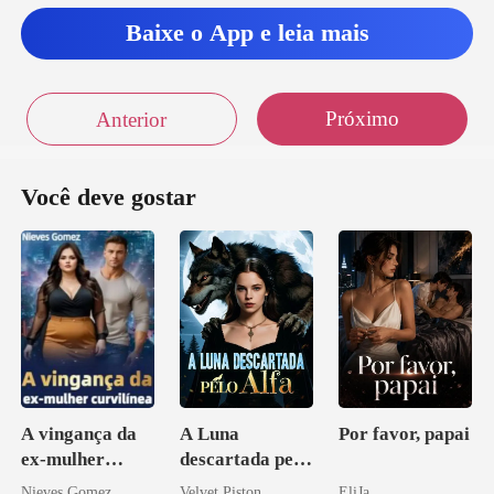
cípulos da Sei
Baixe o App e leia mais
Próximo
Anterior
Você deve gostar
A vingança da
A Luna
Por favor, papai
ex-mulher
descartada pelo
curvilínea
Alfa
Nieves Gomez
Velvet Piston
EliJa