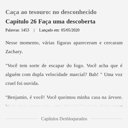
Caça ao tesouro: no desconhecido
Capítulo 26 Faça uma descoberta
Palavras: 1453
|
Lançado em: 05/05/2020
0
s figuras apareceram
Loja
acha que é
alguém com dupla velocidade
Histórico
Sair
casa na árvore.
Você está começando um
Baixar App
Capítulos Desbloqueados