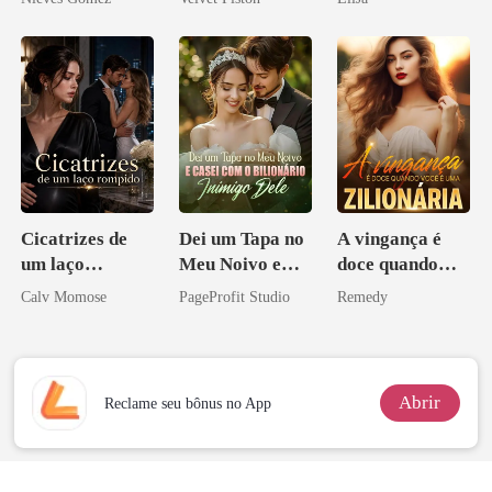
Cicatrizes de
Dei um Tapa no
A vingança é
um laço
Meu Noivo e
doce quando
rompido
Casei com o
você é uma
Calv Momose
PageProfit Studio
Remedy
Bilionário
zilionária
Inimigo Dele
Abrir
Reclame seu bônus no App