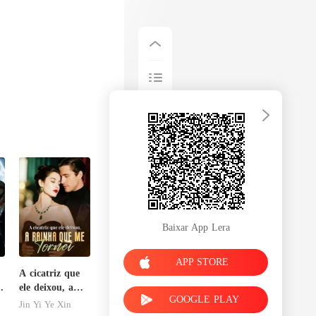
Baixar App Lera
APP STORE
A cicatriz que
o
ele deixou, a
GOOGLE PLAY
rainha que me
Jin Yi Ye Xin
tornei