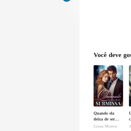
Você deve go
Quando ela
deixa de ser
c
submissa
Lynna Morrow
A
b