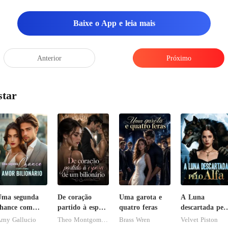
Baixe o App e leia mais
Anterior
Próximo
star
Uma segunda
De coração
Uma garota e
A Luna
hance com
partido à esposa
quatro feras
descartada pel
meu amor
de um
Alfa
rny Gallucio
Theo Montgomery
Brass Wren
Velvet Piston
ilionário
bilionário