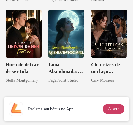
Ex
Hora de deixar
Luna
Cicatrizes de
de ser tola
Abandonada:
um laço
Agora Intocável
rompido
Stella Montgomery
PageProfit Studio
Calv Momose
Abrir
Reclame seu bônus no App