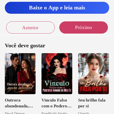
Baixe o App e leia mais
Próximo
Anterior
Você deve gostar
Outrora
Vínculo Falso
Seu brilho fala
abandonada,
com o Poderoso
por si
agora intocável
Inimigo do Meu
Decaf Demon
PageProfit Studio
Cherish