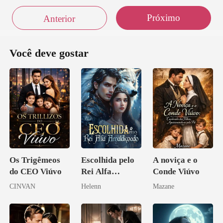
Próximo
Anterior
Você deve gostar
Os Trigêmeos
Escolhida pelo
A noviça e o
do CEO Viúvo
Rei Alfa
Conde Viúvo
Amaldiçoado
CINVAN
Helenn
Mazane