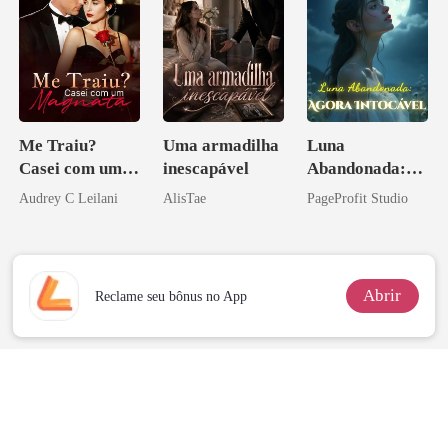
Me Traiu?
Uma armadilha
Luna
Casei com um
inescapável
Abandonada:
Magnata
Agora Intocável
Audrey C Leilani
AlisTae
PageProfit Studio
Abrir
Reclame seu bônus no App