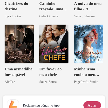
Cicatrizes do
Caminho
A noiva do meu
destino
traçado: uma
filho - A
babá na fazenda
Redenção do
Syra Tucker
Célia Oliveira
Yana _ Shadow
grego
Uma armadilha
Um favor ao
Minha irmã
inescapável
meu chefe
roubou meu
companheiro e
AlisTae
Souza Souza
PageProfit Studio
eu a deixei
Abrir
Reclame seu bônus no App