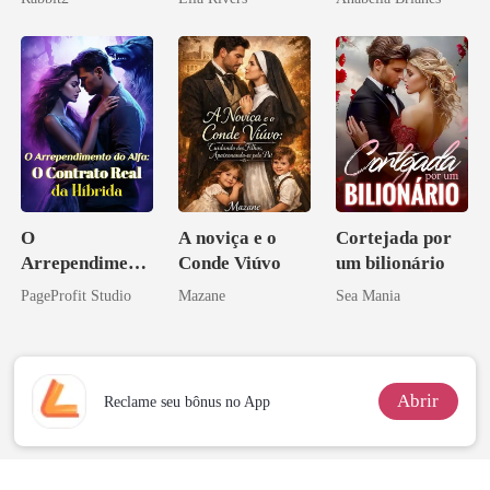
O
A noviça e o
Cortejada por
Arrependiment
Conde Viúvo
um bilionário
o do Alfa: O
PageProfit Studio
Mazane
Sea Mania
Contrato Real
da Híbrida
Abrir
Reclame seu bônus no App