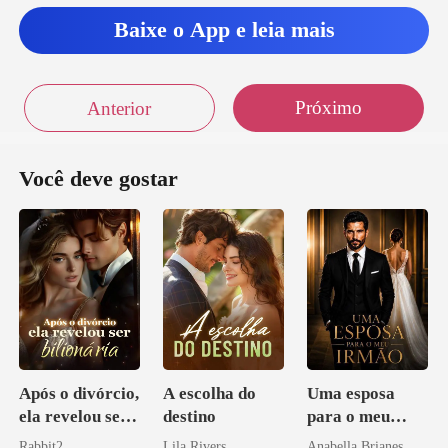
Baixe o App e leia mais
Próximo
Anterior
Você deve gostar
Após o divórcio,
A escolha do
Uma esposa
ela revelou ser
destino
para o meu
bilionária
irmão
Rabbit2
Lila Rivers
Anabella Brianes