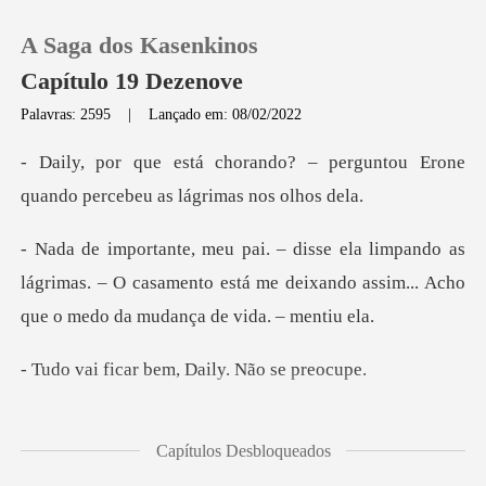
A Saga dos Kasenkinos
Capítulo 19 Dezenove
Palavras: 2595
|
Lançado em: 08/02/2022
0
– perguntou Erone
quando perce
Loja
as
lágrimas. – O casamento está me deixando assim.
Histórico
Sair
r bem, Daily. N
Baixar App
mais tranquila. E
Capítulos Desbloqueados