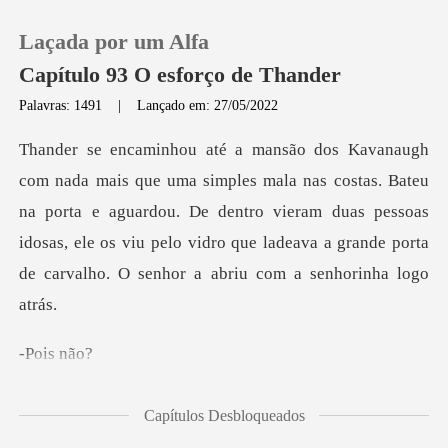
Laçada por um Alfa
Capítulo 93 O esforço de Thander
Palavras: 1491
|
Lançado em: 27/05/2022
0
ostas. Bateu
Loja
na porta e aguardou. De dentro vieram duas pessoas
idosas, ele os viu pelo v
Histórico
Sair
is
Baixar App
ry, e estou à procura
Capítulos Desbloqueados