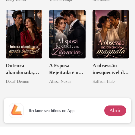
Licantropo
Melhor Amiga
Outrora
A Esposa
A obsessão
abandonada,
Rejeitada é uma
inesquecível do
agora intocável
Zilionária
magnata
Decaf Demon
Alissa Nexus
Saffron Hale
Abrir
Reclame seu bônus no App