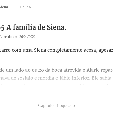
Siena.
|
30.95%
5 A família de Siena.
Lançado em: 26/04/2022
Siena completamente acesa,
hava de soslaio e mordia o lábio inferior. Ele sabia
da
—— Capítulo Bloqueado ——