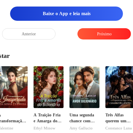
Baixe o App e leia mais
Anterior
Próximo
star
A
A Traição Fria
Uma segunda
Três Alfas
ransformação
e Amarga do
chance com
querem um
nesperada da
Bilionário
meu amor
casamento
alentine
Ethyl Minow
Arny Gallucio
Constance Luna
inha ex-esposa
bilionário
aberto