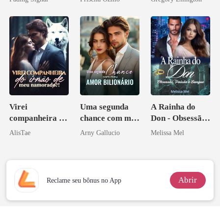
inimigo do ex
bilionário
Virei
Uma segunda
A Rainha do
companheira do
chance com meu
Don - Obsessão,
irmão de meu
amor bilionário
Paixão e Sangue
AlisTae
Arny Gallucio
Melissa Mel
namorado?!
Abrir
Reclame seu bônus no App