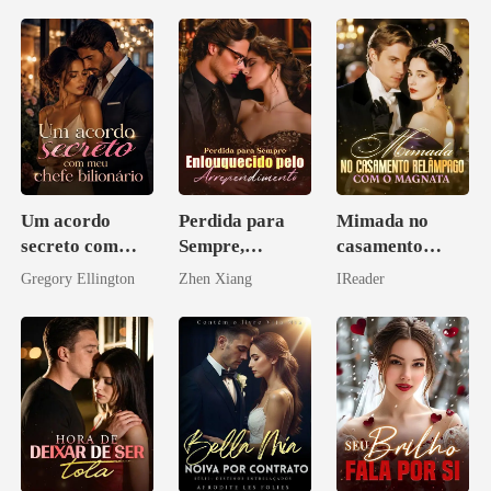
Um acordo
Perdida para
Mimada no
secreto com
Sempre,
casamento
meu chefe
Enlouquecido
relâmpago com
Gregory Ellington
Zhen Xiang
IReader
bilionário
pelo
o magnata
Arrependiment
o