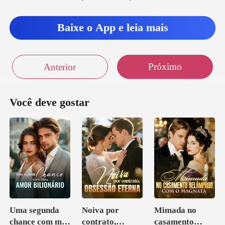
Baixe o App e leia mais
Próximo
Anterior
Você deve gostar
Uma segunda
Noiva por
Mimada no
chance com meu
contrato,
casamento