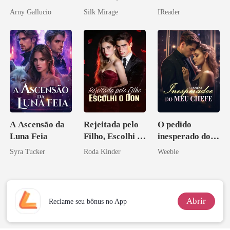
amor bilionário
obsessão eterna
relâmpago com
Arny Gallucio
Silk Mirage
IReader
o magnata
A Ascensão da
Rejeitada pelo
O pedido
Luna Feia
Filho, Escolhi o
inesperado do
Don
meu chefe
Syra Tucker
Roda Kinder
Weeble
Abrir
Reclame seu bônus no App