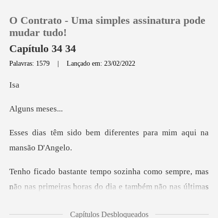
O Contrato - Uma simples assinatura pode
mudar tudo!
Capítulo 34 34
Palavras: 1579
|
Lançado em: 23/02/2022
0
s
Loja
s mes
Histórico
diferentes para mim aq
Sair
Baixar App
ambém não nas últimas
horas dele. Não sei se ele tem noção de que é um amante
Capítulos Desbloqueados
envolvent