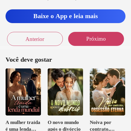
Baixe o App e leia mais
Próximo
Anterior
Você deve gostar
A mulher traída
O novo mundo
Noiva por
é uma lenda
após o divórcio
contrato,