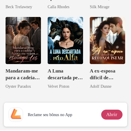
mundial
obsessão eterna
Beck Trelawney
Calla Rhodes
Silk Mirage
Mandaram-me
A Luna
A ex-esposa
para a cadeia?
descartada pelo
difícil de
Agora me
Alfa
reconquistar
Oyster Paradox
Velvet Piston
Adolf Dunne
vejam esmagá-
los
Abrir
Reclame seu bônus no App