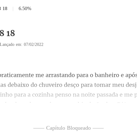
8 18
|
6.50%
8 18
Lançado em: 07/02/2022
baixo do chuveiro desço para tomar meu des
nho para a cozinha penso na no
eu conta, mas é um
—— Capítulo Bloqueado ——