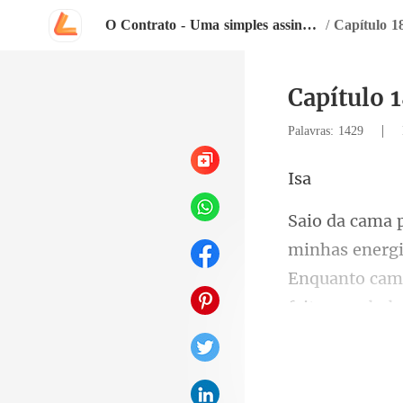
O Contrato - Uma simples assinatura pode mudar tudo!
/
Capítulo 1
Capítulo 1
|
Palavras: 1429
I
Enquanto cami
ge