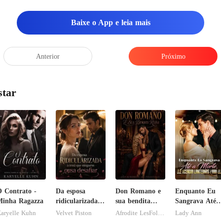
Baixe o App e leia mais
Anterior
Próximo
star
 Contrato -
Da esposa
Don Romano e
Enquanto Eu
inha Ragazza
ridicularizada à
sua bendita
Sangrava Até 
irmã que
ruína
Morte, Ele
aryelle Kuhn
Velvet Piston
Afrodite LesFolies
Lady Ann
ninguém ousa
Acendia