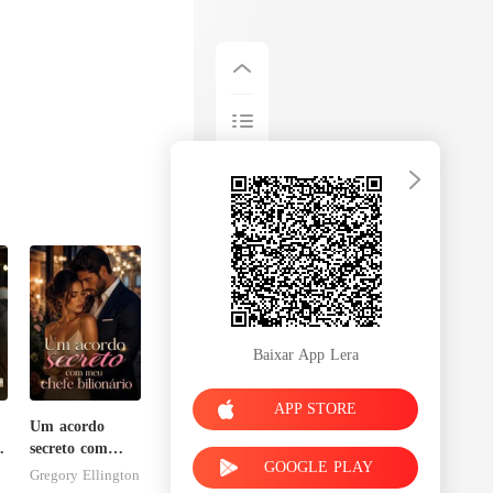
Baixar App Lera
APP STORE
Um acordo
a
secreto com
GOOGLE PLAY
meu chefe
Gregory Ellington
bilionário