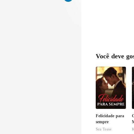
Você deve go
Felicidade para
O
sempre
M
Sea Tease
K