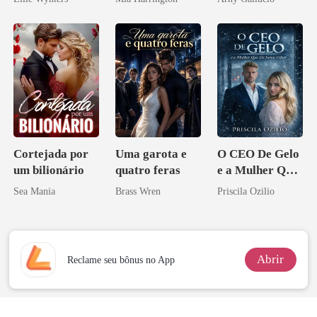
Cortejada por
Uma garota e
O CEO De Gelo
um bilionário
quatro feras
e a Mulher Que
Ele Jurou Odiar
Sea Mania
Brass Wren
Priscila Ozilio
Abrir
Reclame seu bônus no App