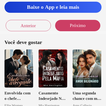
Baixe o App e leia mais
Próximo
Anterior
Você deve gostar
Envolvida com
Casamento
Uma segunda
o chefe
Indesejado Na
chance com meu
arrogante
Máfia
amor bilionário
Ellie Wynters
Mia Harrington
Arny Gallucio