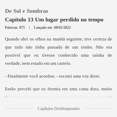
De Sol e Sombras
Capítulo 13 Um lugar perdido no tempo
Palavras: 875
|
Lançado em: 08/01/2022
0
do não tinha passado de um sonho. Não era
Loja
possível que eu tive
Histórico
acordou. - escut
Sair
ma dura, muito
diferente do conforto
Baixar App
Capítulos Desbloqueados