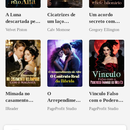
A Luna
Cicatrizes de
Um acordo
descartada pelo
um laço
secreto com
Alfa
rompido
meu chefe
Velvet Piston
Calv Momose
Gregory Ellington
bilionário
Mimada no
O
Vínculo Falso
casamento
Arrependiment
com o Poderoso
relâmpago com
o do Alfa: O
Inimigo do Meu
IReader
PageProfit Studio
PageProfit Studio
o magnata
Contrato Real
Ex
da Híbrida