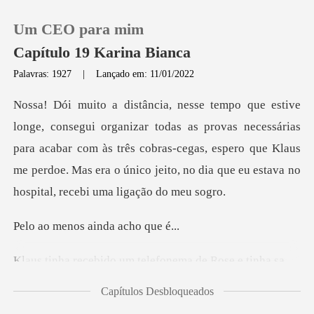
Um CEO para mim
Capítulo 19 Karina Bianca
Palavras: 1927
|
Lançado em: 11/01/2022
0
provas necessárias
Loja
para acabar com às três cobras-cegas, espero que Klaus
me perdoe. M
Histórico
Sair
os ainda ac
ido um telefonema
Baixar App
Capítulos Desbloqueados