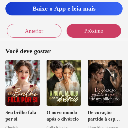
Baixe o App e leia mais
Próximo
Anterior
Você deve gostar
Seu brilho fala
O novo mundo
De coração
por si
após o divórcio
partido à esposa
de um bilionário
Cherish
Calla Rhodes
Theo Montgomery