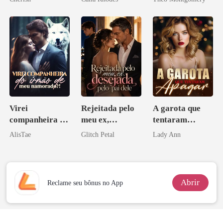
Virei
Rejeitada pelo
A garota que
companheira do
meu ex,
tentaram
irmão de meu
desejada pelo
apagar
AlisTae
Glitch Petal
Lady Ann
namorado?!
pai dele
Abrir
Reclame seu bônus no App