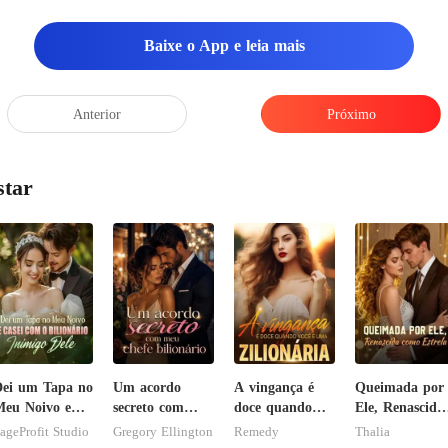
Baixe o App e leia mais
Anterior
Próximo
star
ei um Tapa no
Um acordo
A vingança é
Queimada por
eu Noivo e
secreto com
doce quando
Ele, Renascida
asei com o
meu chefe
você é uma
como Estrela
ageProfit Studio
Gregory Ellington
Remedy
Thalia
ilionário
bilionário
zilionária