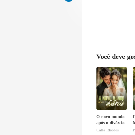
Você deve go
O novo mundo
D
após o divórcio
M
C
Calla Rhodes
P
B