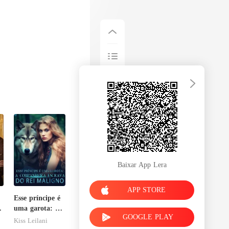
Baixar App Lera
APP STORE
Esse príncipe é
uma garota: A
GOOGLE PLAY
companheira
Kiss Leilani
escrava do rei