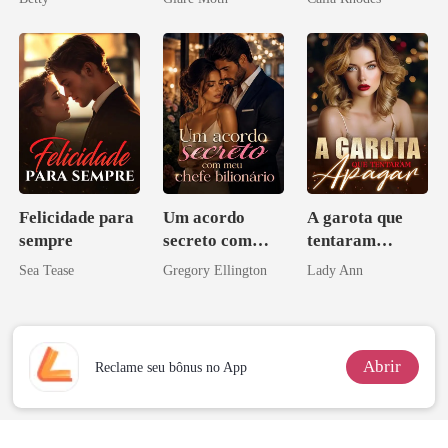
Herdeira
Marcada
Felicidade para
Um acordo
A garota que
sempre
secreto com
tentaram
meu chefe
apagar
Sea Tease
Gregory Ellington
Lady Ann
bilionário
Abrir
Reclame seu bônus no App