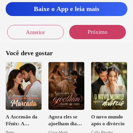
Baixe o App e leia mais
Próximo
Anterior
Você deve gostar
A Ascensão da
Agora eles se
O novo mundo
Fênix: A
ajoelham diante
após o divórcio
Vingança da
de mim
Betty
Glare Moth
Calla Rhodes