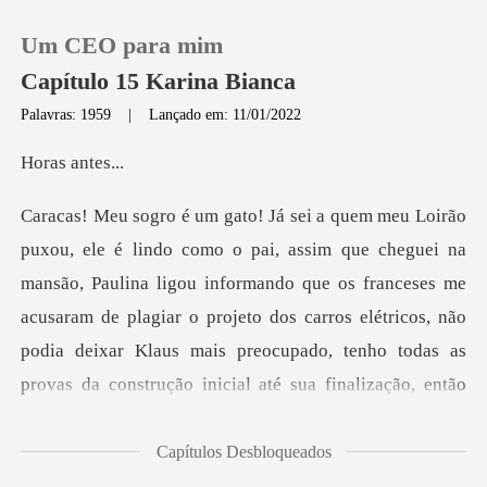
Um CEO para mim
Capítulo 15 Karina Bianca
Palavras: 1959
|
Lançado em: 11/01/2022
0
s an
Loja
ão, Paulina ligou informando que os franceses me
Histórico
acusaram de plagiar o projeto dos carros elétricos, não
Sair
podia
Baixar App
Capítulos Desbloqueados