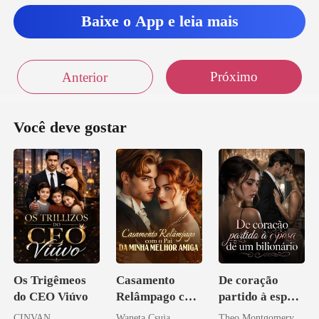
Baixe o App e leia mais
Próximo
Anterior
Você deve gostar
Os Trigêmeos
Casamento
De coração
do CEO Viúvo
Relâmpago com
partido à esposa
o Pai da Minha
de um bilionário
CINVAN
Waneta Csuja
Theo Montgomery