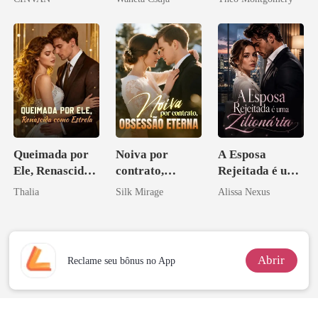
Melhor Amiga
Queimada por
Noiva por
A Esposa
Ele, Renascida
contrato,
Rejeitada é uma
como Estrela
obsessão eterna
Zilionária
Thalia
Silk Mirage
Alissa Nexus
Abrir
Reclame seu bônus no App