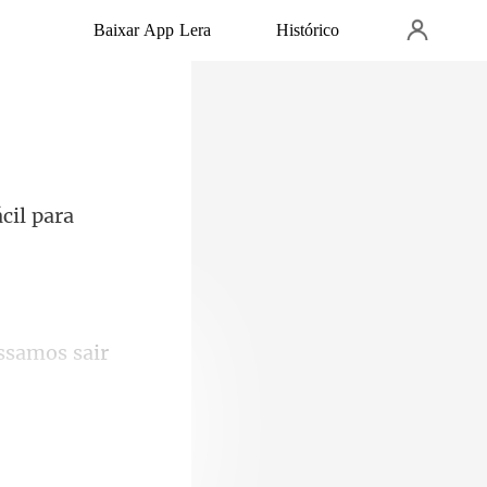
Baixar App Lera
Histórico
ác
ssamos sair