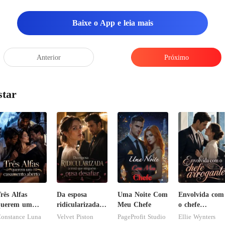
Baixe o App e leia mais
Anterior
Próximo
star
rês Alfas
Da esposa
Uma Noite Com
Envolvida com
querem um
ridicularizada à
Meu Chefe
o chefe
asamento
irmã que
arrogante
onstance Luna
Velvet Piston
PageProfit Studio
Ellie Wynters
berto
ninguém ousa