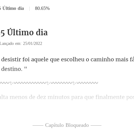
5 Último dia
|
80.65%
25 Último dia
Lançado em: 25/01/2022
e que escolheu o caminho mais f
️✨〰️〰️〰️〰️〰️〰️✨〰
mente po
 as coisas parecem e
—— Capítulo Bloqueado ——
e permita a