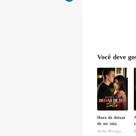
Você deve go
Hora de deixar
de ser tola
t
l
Stella Montgomery
B