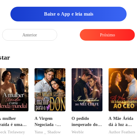
Baixe o App e leia mais
Anterior
Próximo
star
A mulher
A Virgem
O pedido
A Mãe Árida
raída é uma
Negociada -
inesperado do
dá à luz a
enda mundial
Uma flor para
meu chefe
Sextuplos ao
eck Trelawney
Yana _ Shadow
Weeble
Author Feathers
o Don
CEO