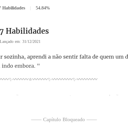
7 Habilidades
|
54.84%
17 Habilidades
Lançado em: 31/12/2021
não sentir falta de quem um d
️✨〰️〰️〰️⭐〰️〰️〰️✨
ce fora de órbita, fora de mim, tão lev
—— Capítulo Bloqueado ——