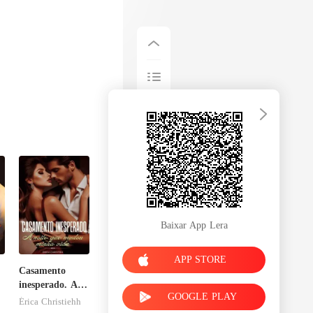
Baixar App Lera
APP STORE
Casamento
inesperado. A
GOOGLE PLAY
noite que
Érica Christiehh
mudou minha