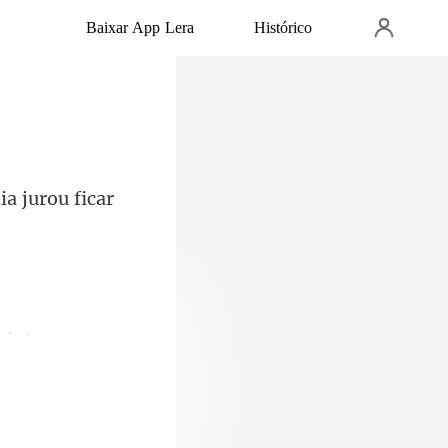
Baixar App Lera
Histórico
ia juro
into meu