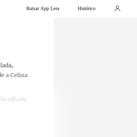
Baixar App Lera
Histórico
olada,
la olhada