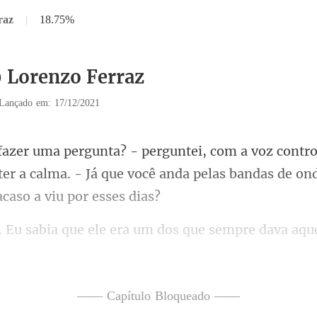
raz
|
18.75%
9 Lorenzo Ferraz
Lançado em: 17/12/2021
tr
r a calma. - Já que você anda pelas ba
dava aque
o minha Celina passav
—— Capítulo Bloqueado ——