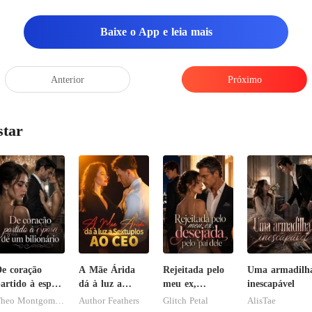
Baixe o App e leia mais
Anterior
Próximo
star
e coração
A Mãe Árida
Rejeitada pelo
Uma armadilh
artido à esposa
dá à luz a
meu ex,
inescapável
de um
Sextuplos ao
desejada pelo
Theo Montgomery
Author Feathers
Glitch Petal
AlisTae
ilionário
CEO
pai dele