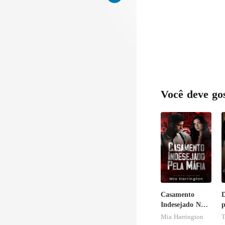
Você deve go
Casamento
D
Indesejado Na
p
Máfia
Mia Harrington
b