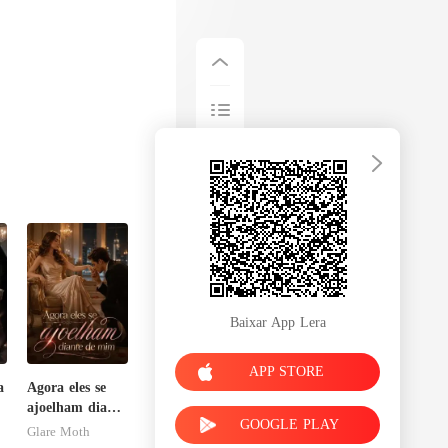
Baixar App Lera
APP STORE
a
Agora eles se
ajoelham diante
GOOGLE PLAY
de mim
Glare Moth