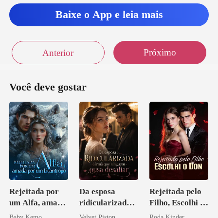
Baixe o App e leia mais
Próximo
Anterior
Você deve gostar
Rejeitada por
Da esposa
Rejeitada pelo
um Alfa, amada
ridicularizada à
Filho, Escolhi o
por um
irmã que
Don
Baby Kemo
Velvet Piston
Roda Kinder