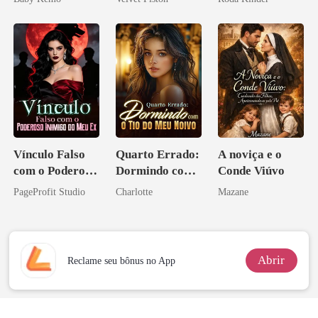
Licantropo
ninguém ousa
desafiar
Vínculo Falso
Quarto Errado:
A noviça e o
com o Poderoso
Dormindo com
Conde Viúvo
Inimigo do Meu
o Tio do Meu
PageProfit Studio
Charlotte
Mazane
Ex
Noivo
Abrir
Reclame seu bônus no App