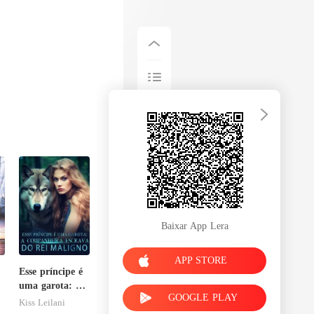
Baixar App Lera
APP STORE
Esse príncipe é
uma garota: A
GOOGLE PLAY
companheira
Kiss Leilani
escrava do rei