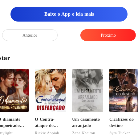
Baixe o App e leia mais
Anterior
Próximo
star
 diamante
O Contra-
Um casamento
Cicatrizes do
mpoeirado
ataque do
arranjado
destino
rilha
Bilionário
aylight
Rickie Appiah
Zana Kheiron
Syra Tucker
novamente
Disfarçado