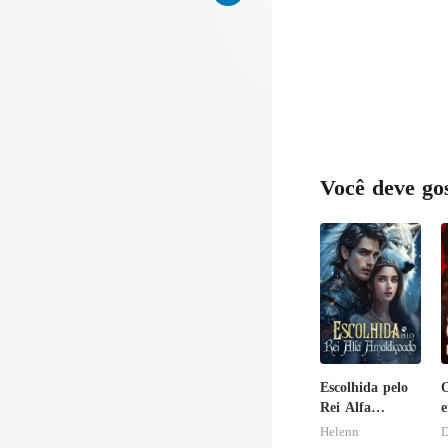
Você deve go
Escolhida pelo
O
Rei Alfa
e
Amaldiçoado
b
Helenn
D