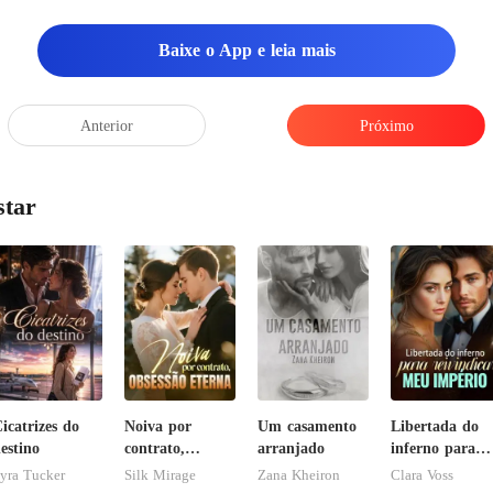
Baixe o App e leia mais
Anterior
Próximo
star
icatrizes do
Noiva por
Um casamento
Libertada do
estino
contrato,
arranjado
inferno para
obsessão eterna
reivindicar me
yra Tucker
Silk Mirage
Zana Kheiron
Clara Voss
império