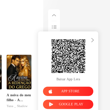
Baixar App Lera
APP STORE
A noiva do meu
filho - A
GOOGLE PLAY
u
Redenção do
Yana _ Shadow
grego