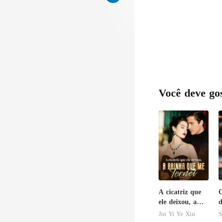
Você deve go
A cicatriz que
C
ele deixou, a
d
rainha que me
Jin Yi Ye Xin
S
tornei