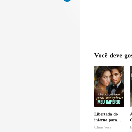
Você deve go
Libertada do
A
inferno para
C
reivindicar meu
Clara Voss
E
império