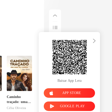
Baixar App Lera
APP STORE
Caminho
traçado: uma
GOOGLE PLAY
babá na
Célia Oliveira
fazenda