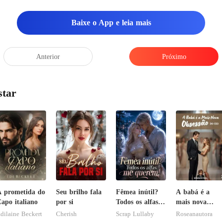
Baixe o App e leia mais
Anterior
Próximo
star
 prometida do
Seu brilho fala
Fêmea inútil?
A babá é a
apo italiano
por si
Todos os alfas
mais nova
me querem!
obsessão do
dilaine Beckert
Cherish
Scrap Lullaby
Roseanautora
CEO