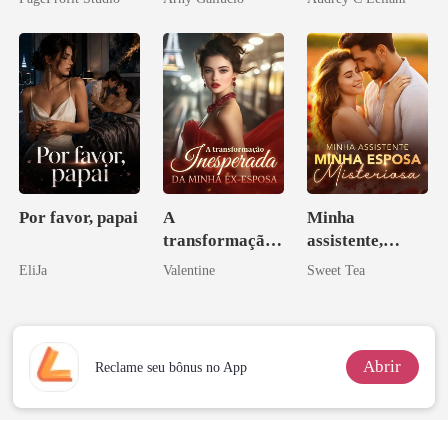
eu a deixei
Por favor, papai
A
Minha
transformação
assistente,
inesperada da
minha esposa
EliJa
Valentine
Sweet Tea
minha ex-
misteriosa
esposa
Abrir
Reclame seu bônus no App