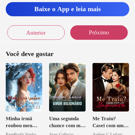
es
Baixe o App e leia mais
Próximo
Anterior
Você deve gostar
Minha irmã
Uma segunda
Me Traiu?
roubou meu
chance com meu
Casei com um
companheiro e
amor bilionário
Magnata
PageProfit Studio
Arny Gallucio
Audrey C Leilani