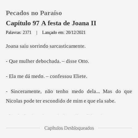
Pecados no Paraíso
Capítulo 97 A festa de Joana II
Palavras: 2371
|
Lançado em: 20/12/2021
0
orrindo sarc
debochada.
Loja
medo. – conf
Histórico
la... Mas do que
Sair
Nicolas pode ter
ria ter vindo.
Baixar App
Capítulos Desbloqueados
os desfrutar de uma "festa