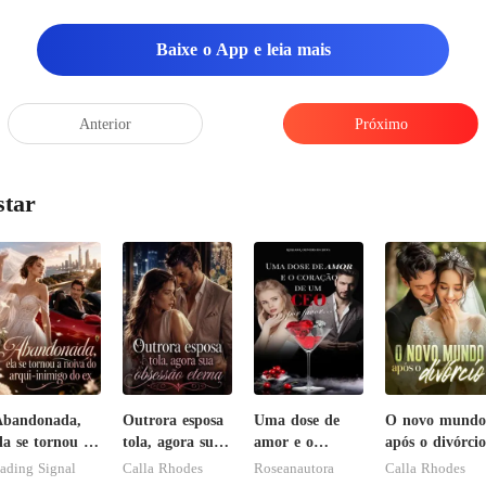
Baixe o App e leia mais
Anterior
Próximo
star
Abandonada,
Outrora esposa
Uma dose de
O novo mundo
la se tornou a
tola, agora sua
amor e o
após o divórcio
oiva do arqui-
obsessão eterna
coração de um
ading Signal
Calla Rhodes
Roseanautora
Calla Rhodes
nimigo do ex
CEO, por favor