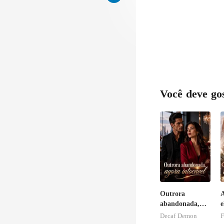
ra o c
Você deve go
Outrora
abandonada,
e
agora intocável
n
Decaf Demon
F
i