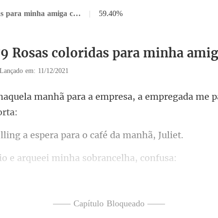
Capítulo 79 Rosas coloridas para minha amiga colorida
|
59.40%
79 Rosas coloridas para minha amig
Lançado em: 11/12/2021
a empresa, a empregada me p
a espera para o caf
arqueei minha sob
e ele não costuma toma
. – ela disse, so
—— Capítulo Bloqueado ——