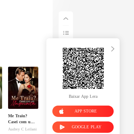
Baixar App Lera
APP STORE
Me Traiu?
Casei com um
GOOGLE PLAY
Magnata
Audrey C Leilani