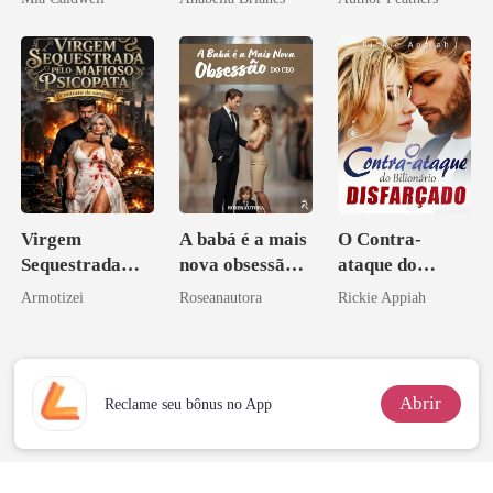
CEO
Virgem
A babá é a mais
O Contra-
Sequestrada
nova obsessão
ataque do
pelo Mafioso
do CEO
Bilionário
Armotizei
Roseanautora
Rickie Appiah
Psicopata :
Disfarçado
CONTRATO
DE SANGUE
Abrir
Reclame seu bônus no App