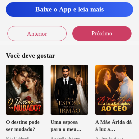
pudesse
Baixe o App e leia mais
Próximo
Anterior
Você deve gostar
O destino pode
Uma esposa
A Mãe Árida dá
ser mudado?
para o meu
à luz a
irmão
Sextuplos ao
Mia Caldwell
Anabella Brianes
Author Feathers