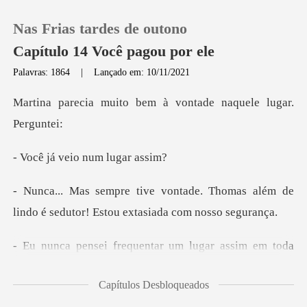
Nas Frias tardes de outono
Capítulo 14 Você pagou por ele
Palavras: 1864
|
Lançado em: 10/11/2021
0
o bem à vontade naqu
Loja
veio num l
Histórico
. Thomas além de
lindo é sedutor!
Sair
quentar um lugar assi
Baixar App
Capítulos Desbloqueados
ríamos e antes que eu