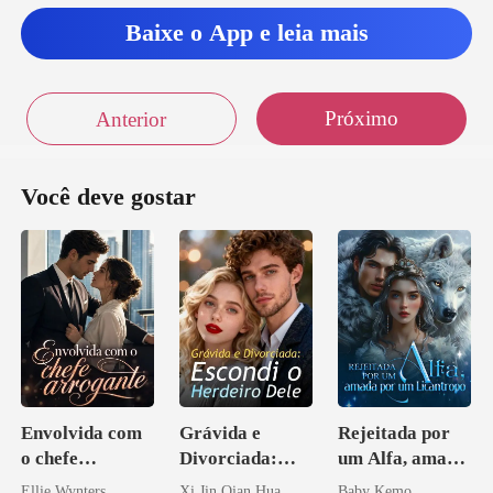
Baixe o App e leia mais
Próximo
Anterior
Você deve gostar
Envolvida com
Grávida e
Rejeitada por
o chefe
Divorciada:
um Alfa, amada
arrogante
Escondi o
por um
Ellie Wynters
Xi Jin Qian Hua
Baby Kemo