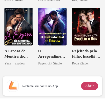
Herdeiro Dele
Licantropo
A Esposa de
O
Rejeitada pelo
Mentira do
Arrependiment
Filho, Escolhi o
Sottocapo
o do Alfa: O
Don
Yana _ Shadow
PageProfit Studio
Roda Kinder
Contrato Real
da Híbrida
Abrir
Reclame seu bônus no App