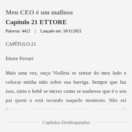
Meu CEO é um mafioso
Capítulo 21 ETTORE
Palavras: 4412
|
Lançado em: 10/11/2021
0
ÍTU
e Fer
Loja
Histórico
so, sinto o bebê se mexer como se soubesse que é o seu
Sair
pai quem o está tocando naquele momento. Não sei
de
Baixar App
Capítulos Desbloqueados