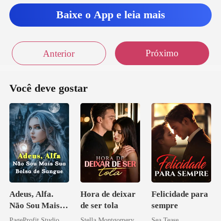
Baixe o App e leia mais
Próximo
Anterior
Você deve gostar
Adeus, Alfa.
Hora de deixar
Felicidade para
Não Sou Mais
de ser tola
sempre
Sua Bolsa de
PageProfit Studio
Stella Montgomery
Sea Tease