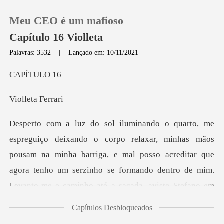
Meu CEO é um mafioso
Capítulo 16 Violleta
Palavras: 3532
|
Lançado em: 10/11/2021
0
ÍTU
eta Fe
Loja
Histórico
na minha barriga, e mal posso acreditar que
Sair
agora tenho um serzinho se formando dentro de mim.
Levanto-m
Baixar App
Capítulos Desbloqueados