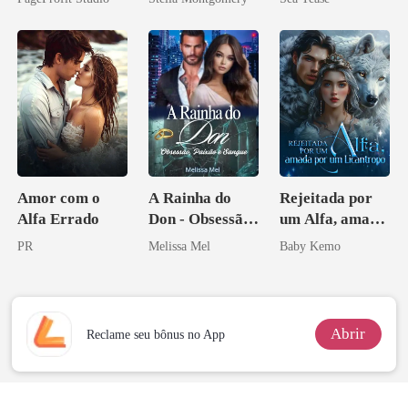
Sangue
Amor com o
A Rainha do
Rejeitada por
Alfa Errado
Don - Obsessão,
um Alfa, amada
Paixão e Sangue
por um
PR
Melissa Mel
Baby Kemo
Licantropo
Abrir
Reclame seu bônus no App