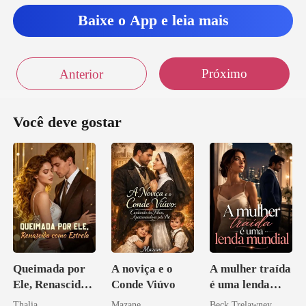
Baixe o App e leia mais
Próximo
Anterior
Você deve gostar
Queimada por
A noviça e o
A mulher traída
Ele, Renascida
Conde Viúvo
é uma lenda
como Estrela
mundial
Thalia
Mazane
Beck Trelawney