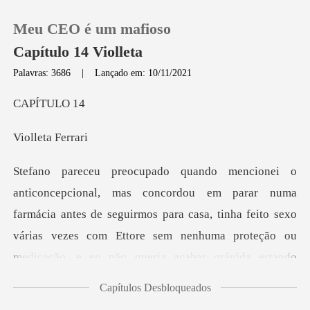
Meu CEO é um mafioso
Capítulo 14 Violleta
Palavras: 3686
|
Lançado em: 10/11/2021
0
ÍTU
eta F
Loja
Histórico
de seguirmos para casa, tinha feito sexo
Sair
várias vezes com Ettore sem nenhuma proteção ou
medicação, e eu
Baixar App
Capítulos Desbloqueados