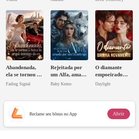
Abandonada,
Rejeitada por
O diamante
ela se tornou a
um Alfa, amada
empoeirado
noiva do arqui-
por um
brilha
Fading Signal
Baby Kemo
Daylight
inimigo do ex
Licantropo
novamente
Abrir
Reclame seu bônus no App