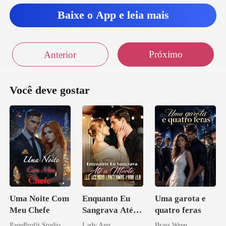
Baixe o App e leia mais
Próximo
Anterior
Você deve gostar
Uma Noite Com
Enquanto Eu
Uma garota e
Meu Chefe
Sangrava Até a
quatro feras
Morte, Ele
PageProfit Studio
Lady Ann
Brass Wren