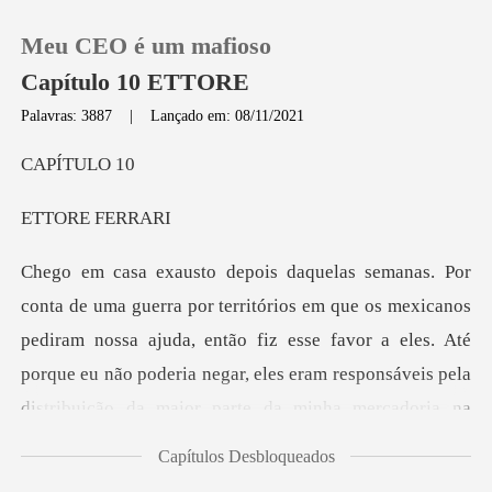
Meu CEO é um mafioso
Capítulo 10 ETTORE
Palavras: 3887
|
Lançado em: 08/11/2021
0
ÍTU
RE F
Loja
Histórico
pediram nossa ajuda, então fiz esse favor a eles. Até
Sair
porque eu não poderia negar, eles eram responsáveis p
Baixar App
Capítulos Desbloqueados