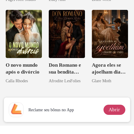
Acendia
Lanternas Para
Ela
O novo mundo
Don Romano e
Agora eles se
após o divórcio
sua bendita
ajoelham diante
ruína
de mim
Calla Rhodes
Afrodite LesFolies
Glare Moth
Abrir
Reclame seu bônus no App